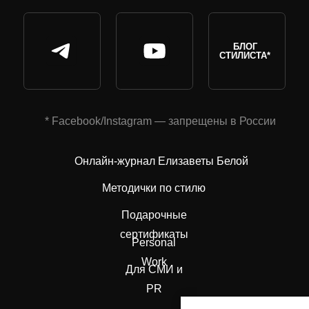
БЛОГ
СТИЛИСТА*
* Facebook/Instagram — запрещены в России
Онлайн-журнал Елизаветы Белой
Методички по стилю
Подарочные
сертификаты
Personal
Work
Для СМИ и
PR
Публичная оферта на лицензионное соглашение
Пользовате
альных данных
Согласие на рекламную рассылку
Политика с